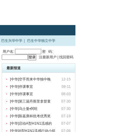
巴生兴华中学
|
巴生中华独立中学
用户名:
密 码:
注册新用户
|
找回密码
最新报道
[中华]空手而来中华独中晚
12-15
[中华]停课事宜
08-11
[中华]停课事宜
08-03
[中华]第三届丹斯里拿督童
07-30
[中华]乌士曼•阿旺
07-30
[中华]陈嘉庚杯统考优秀奖
07-19
[中华]启动A型H1N1流感的
07-07
[中华]A型H1N1流感行动小组
07-06