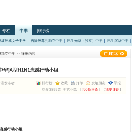
专栏
中学
排行榜
隆坡坤成女子中学
|
吉隆坡尊孔独立中学
|
巴生光华（独立）中学
|
巴生滨华中学
|
华独立中学
>> 详细内容
[中华]A型H1N1流感行动小组
资讯发布者
排行榜
收藏
打印
发给朋友
举报
热度3899票 浏览44次 【
共0条评论
】【
我要评论
】
1流感
行动
小组