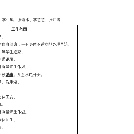
、李仁斌、张焜水、李慧慧、张启镜
工作范围
单。
意自身健康，一有身体不适立即办理早退。
引导学生返家。
络通讯录。
处测量师生体温。
全校
消毒
。注意水电开关。
罩
、洗手液。
全体工友。
地。
处测量师生体温。
全体师生。
宜。