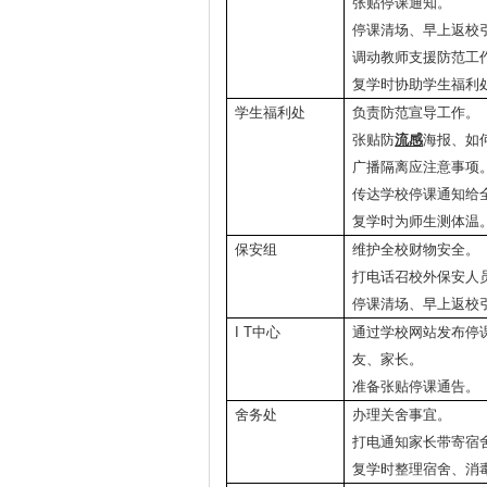
张贴停课通知。
停课清场、早上返校
调动教师支援防范工
复学时协助学生福利
学生福利处
负责防范宣导工作。
张贴防
流感
海报、如
广播隔离应注意事项
传达学校停课通知给
复学时为师生测体温
保安组
维护全校财物安全。
打电话召校外保安人
停课清场、早上返校
I T
中心
通过学校网站发布停
友、家长。
准备张贴停课通告。
舍务处
办理关舍事宜。
打电通知家长带寄宿
复学时整理宿舍、消