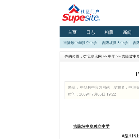
首页
日志
相册
新闻
吉隆坡中华独立中学
|
吉隆坡循人中学
|
吉
你的位置：
益我资讯网
>>
中学
>>
吉隆坡中
来源：
中华独中官方网站
发布者：
中华
时间：2009年7月06日 19:22
吉隆坡
中华
独立中学
A
型H1N