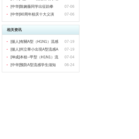
[中华]陈婉薇同学出征跆拳
07-06
[中华]90周年校庆十大义演
07-06
相关资讯
[循人]有關A型（H1N1）流感
07-19
應對措施事
[循人]州立華小出現A型流感A
07-19
(HINI)循中應對措施
[坤成]本校--甲型（H1N1）流
07-04
感防疫工作流程
[中华]预防A型流感学生须知
06-24