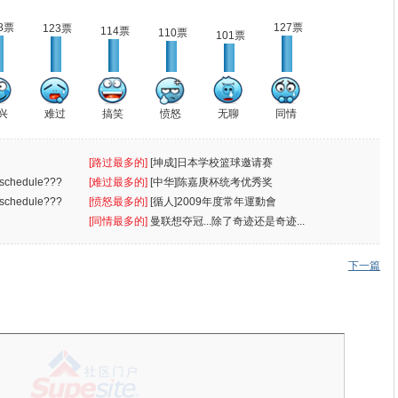
8票
127票
123票
114票
110票
101票
兴
难过
搞笑
愤怒
无聊
同情
[路过最多的]
[坤成]日本学校篮球邀请赛
r schedule???
[难过最多的]
[中华]陈嘉庚杯统考优秀奖
r schedule???
[愤怒最多的]
[循人]2009年度常年運動會
[同情最多的]
曼联想夺冠...除了奇迹还是奇迹...
下一篇