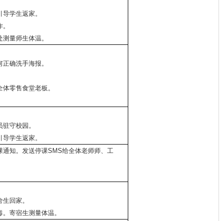
引导学生返家。
作。
处测量师生体温。
何正确洗手海报。
。
全体零售食堂老板。
。
员驻守校园。
引导学生返家。
课通知。发送停课SMS给全体老师师、工
舍生回家。
毒。寄宿生测量体温。