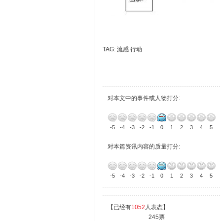
TAG:
流感
行动
对本文中的事件或人物打分:
-5
-4
-3
-2
-1
0
1
2
3
4
5
对本篇资讯内容的质量打分:
-5
-4
-3
-2
-1
0
1
2
3
4
5
【已经有
1052
人表态】
245票