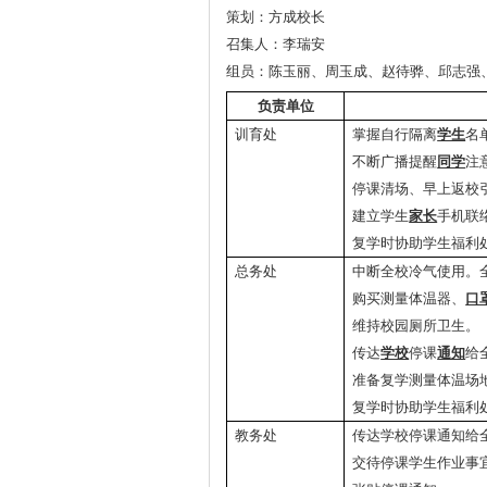
策划：方成校长
召集人：李瑞安
组员：陈玉丽、周玉成、赵待骅、邱志强
负责单位
训育处
掌握自行隔离
学生
名
不断广播提醒
同学
注
停课清场、早上返校
建立学生
家长
手机联
复学时协助学生福利
总务处
中断全校冷气使用。
购买测量体温器、
口
维持校园厕所卫生。
传达
学校
停课
通知
给
准备复学测量体温场
复学时协助学生福利
教务处
传达学校停课通知给
交待停课学生作业事