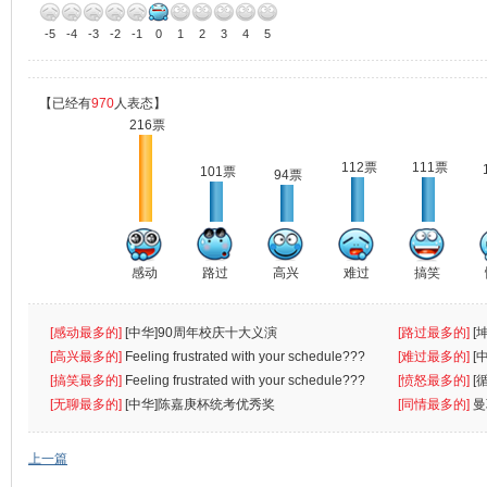
-5
-4
-3
-2
-1
0
1
2
3
4
5
【已经有
970
人表态】
216票
112票
111票
101票
94票
感动
路过
高兴
难过
搞笑
[感动最多的]
[中华]90周年校庆十大义演
[路过最多的]
[
[高兴最多的]
Feeling frustrated with your schedule???
[难过最多的]
[
[搞笑最多的]
Feeling frustrated with your schedule???
[愤怒最多的]
[
[无聊最多的]
[中华]陈嘉庚杯统考优秀奖
[同情最多的]
曼
上一篇