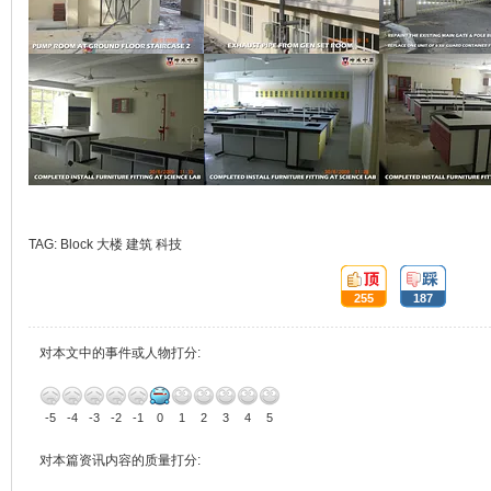
TAG:
Block
大楼
建筑
科技
顶:
踩:
255
187
对本文中的事件或人物打分:
-5
-4
-3
-2
-1
0
1
2
3
4
5
对本篇资讯内容的质量打分: