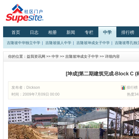
首页
日志
相册
新闻
专栏
中学
排行榜
吉隆坡中华独立中学
|
吉隆坡循人中学
|
吉隆坡坤成女子中学
|
吉隆坡尊孔独
你的位置：
益我资讯网
>>
中学
>>
吉隆坡坤成女子中学
>> 详细内容
[坤成]第二期建筑完成-Block C 
发布者：
Dickson
排行榜
时间：2009年7月09日 00:00
热度34