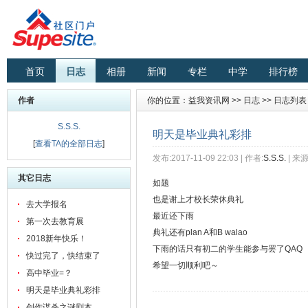
首页
日志
相册
新闻
专栏
中学
排行榜
作者
你的位置：
益我资讯网
>>
日志
>>
日志列表
S.S.S.
明天是毕业典礼彩排
[
查看TA的全部日志
]
发布:2017-11-09 22:03 | 作者:
S.S.S.
| 来源
其它日志
如题
也是谢上才校长荣休典礼
去大学报名
最近还下雨
第一次去教育展
典礼还有plan A和B walao
2018新年快乐！
下雨的话只有初二的学生能参与罢了QAQ
快过完了，快结束了
希望一切顺利吧～
高中毕业=？
明天是毕业典礼彩排
创作谋杀之谜剧本