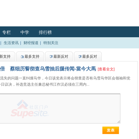
专栏
中学
排行榜
|
生活资讯
|
财经报道
|
特别关注
新支持
最多支持
最新反对
最多反对
翻倍 蔡细历誓彻查乌雪抽后腿传闻-當今大馬
[查看全文]
流失的问题一直纠缠马华，今日该党表示将会彻查是否有乌雪马华区会领袖和党
日议决，补选竞选主任兼总秘书江作汉必须在三周内...