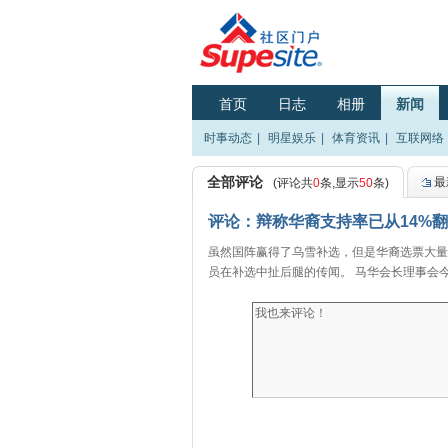
首页
日志
相册
新闻
时事动态
|
明星娱乐
|
体育资讯
|
互联网络
全部评论
最
(评论共
0
条,显示
50
条)
评论：辩称华裔支持率已从14%
虽然国阵赢得了乌雪补选，但是华裔选票大量
员在补选中扯后腿的传闻。 马华会长理事会今