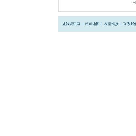
网
益我资讯网
|
站点地图
|
友情链接
|
联系我