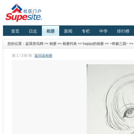
首页
日志
相册
新闻
专栏
中学
排行榜
您的位置：
益我资讯网
>>
相册
>>
相册列表
>>
happy的相册
>>
~终极三国~
>
第 1 / 156 张
返回该相册