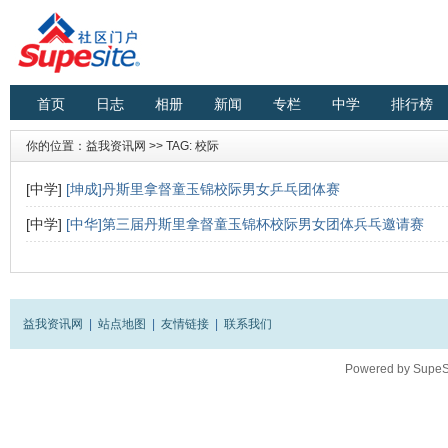
首页
日志
相册
新闻
专栏
中学
排行榜
你的位置：
益我资讯网
>> TAG: 校际
[中学]
[坤成]丹斯里拿督童玉锦校际男女乒乓团体赛
[中学]
[中华]第三届丹斯里拿督童玉锦杯校际男女团体兵乓邀请赛
益我资讯网
|
站点地图
|
友情链接
|
联系我们
Powered by
SupeS