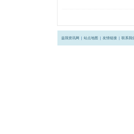
益我资讯网
|
站点地图
|
友情链接
|
联系我