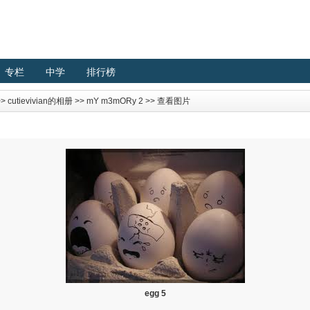
专栏
中学
排行榜
>>
cutievivian的相册
>>
mY m3mORy 2
>> 查看图片
egg 5