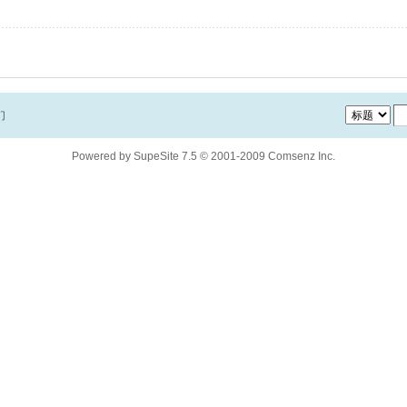
们
Powered by
SupeSite
7.5
© 2001-2009
Comsenz Inc.