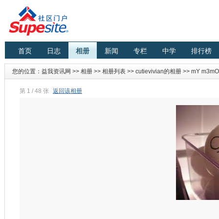
首页
日志
相册
新闻
专栏
中学
排行榜
您的位置：
益我资讯网
>>
相册
>>
相册列表
>>
cutievivian的相册
>>
mY m3mO
第 1 / 48 张
返回该相册